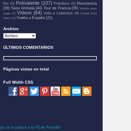
Polivalente
(107)
Resistencia
Rio
(5)
Prototipos
(5)
(38)
Serie limitada
(44)
Tour de Francia
(35)
Versión para
Videos
(64)
Volta a Catalunya
(9)
mujer
(2)
Vuelta País
Vuelta a España
(21)
Vasco
(2)
Archivo
ÚLTIMOS COMENTARIOS
Páginas vistas en total
Full Width CSS
jos se le parece a la F8 de Pinarello