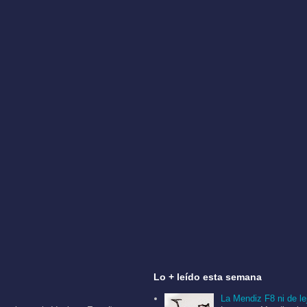
Lo + leí­do esta semana
La Mendiz F8 ni de le