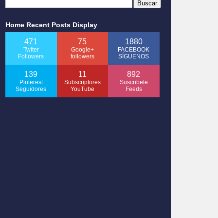
Home Recent Posts Display
471
75
1880
Twiter
Google+
FACEBOOK
Followers
followers
SÍGUENOS
139
11
892
Pinterest
Subscriptores
Suscribete
Seguidores
YouTube
Feeds