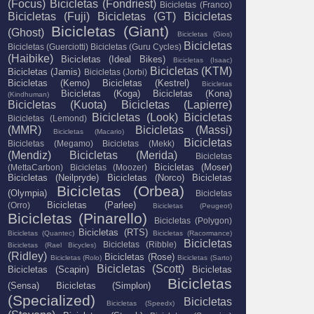
(Focus)
Bicicletas (Fondriest)
Bicicletas (Franco)
Bicicletas (Fuji)
Bicicletas (GT)
Bicicletas
Bicicletas (Giant)
(Ghost)
Bicicletas (Gios)
Bicicletas
Bicicletas (Guerciotti)
Bicicletas (Guru Cycles)
(Haibike)
Bicicletas (Ideal Bikes)
Bicicletas (Isaac)
Bicicletas (KTM)
Bicicletas (Jamis)
Bicicletas (Jorbi)
Bicicletas (Kemo)
Bicicletas (Kestrel)
Bicicletas
Bicicletas (Koga)
Bicicletas (Kona)
(Kindhuman)
Bicicletas (Kuota)
Bicicletas (Lapierre)
Bicicletas (Look)
Bicicletas
Bicicletas (Lemond)
(MMR)
Bicicletas (Massi)
Bicicletas (Macario)
Bicicletas
Bicicletas (Megamo)
Bicicletas (Mekk)
(Mendiz)
Bicicletas (Merida)
Bicicletas
Bicicletas (Moser)
(MettaCarbon)
Bicicletas (Moozer)
Bicicletas (Neilpryde)
Bicicletas (Norco)
Bicicletas
Bicicletas (Orbea)
(Olympia)
Bicicletas
Bicicletas (Parlee)
(Orro)
Bicicletas (Peugeot)
Bicicletas (Pinarello)
Bicicletas (Polygon)
Bicicletas (RTS)
Bicicletas (Quantec)
Bicicletas (Racormance)
Bicicletas
Bicicletas (Ribble)
Bicicletas (Rael Bicycles)
(Ridley)
Bicicletas (Rose)
Bicicletas (Rolo)
Bicicletas (Sarto)
Bicicletas (Scott)
Bicicletas (Scapin)
Bicicletas
Bicicletas
(Sensa)
Bicicletas (Simplon)
(Specialized)
Bicicletas
Bicicletas (Speedx)