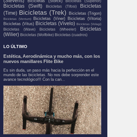
(Stevens)
Bicicletas (Storck)
Bicicletas (Superior)
Bicicletas (Swift)
Bicicletas
Bicicletas (Tifosi)
Bicicletas (Trek)
(Time)
Bicicletas (Trigon)
Bicicletas (Viner)
Bicicletas (Vitoria)
Bicicletas (Ventum)
Bicicletas (Vivelo)
Bicicletas (Vitus)
Bicicletas (Volagi)
Bicicletas
Bicicletas (Wave)
Bicicletas (Wheeler)
(Wilier)
Bicicletas (Wolfbike)
Bicicletas (cuadros)
LO ÚLTIMO
Estética, Aerodinámica y mucho más, con los
nuevos manillares Flite Bike
Es sin duda, un paso más hacia la perfección en el
mundo de las bicicletas. No nos debe sorprender este
avance tecnológico!!! Con la can...