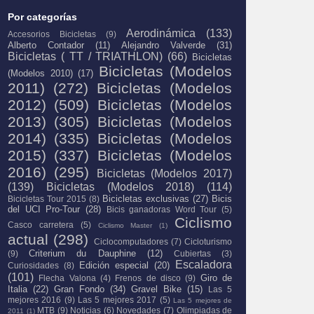
Por categorías
Aerodinámica
(133)
Accesorios Bicicletas
(9)
Alberto Contador
(11)
Alejandro Valverde
(31)
Bicicletas ( TT / TRIATHLON)
(66)
Bicicletas
Bicicletas (Modelos
(Modelos 2010)
(17)
2011)
(272)
Bicicletas (Modelos
2012)
(509)
Bicicletas (Modelos
2013)
(305)
Bicicletas (Modelos
2014)
(335)
Bicicletas (Modelos
2015)
(337)
Bicicletas (Modelos
2016)
(295)
Bicicletas (Modelos 2017)
(139)
Bicicletas (Modelos 2018)
(114)
Bicicletas exclusivas
(27)
Bicis
Bicicletas Tour 2015
(8)
del UCI Pro-Tour
(28)
Bicis ganadoras Word Tour
(5)
Ciclismo
Casco carretera
(5)
Ciclismo Master
(1)
actual
(298)
Ciclocomputadores
(7)
Cicloturismo
Criterium du Dauphine
(12)
(9)
Cubiertas
(3)
Escaladora
Edición especial
(20)
Curiosidades
(8)
(101)
Giro de
Flecha Valona
(4)
Frenos de disco
(9)
Italia
(22)
Gran Fondo
(34)
Gravel Bike
(15)
Las 5
mejores 2016
(9)
Las 5 mejores 2017
(5)
Las 5 mejores de
MTB
(9)
Noticias
(6)
Novedades
(7)
Olimpiadas de
2011
(1)