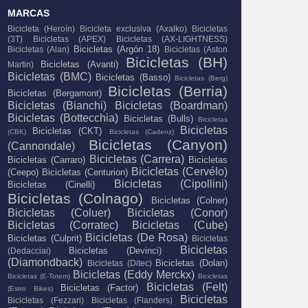
MARCAS
Bicicleta (Heroín)
Bicicleta exclusiva (Axalko)
Bicicletas
(3T)
Bicicletas (APEX)
Bicicletas (AX-LIGHTNESS)
Bicicletas (Argón 18)
Bicicletas (Alan)
Bicicletas (Aston
Bicicletas (BH)
Bicicletas (Avanti)
Martin)
Bicicletas (BMC)
Bicicletas (Basso)
Bicicletas (Berg)
Bicicletas (Berria)
Bicicletas (Bergamont)
Bicicletas (Bianchi)
Bicicletas (Boardman)
Bicicletas (Bottecchia)
Bicicletas (Bulls)
Bicicletas
Bicicletas
Bicicletas (CKT)
(CBK)
Bicicletas (Cadenz)
Bicicletas (Canyon)
(Cannondale)
Bicicletas (Carrera)
Bicicletas (Carraro)
Bicicletas
Bicicletas (Cervélo)
(Ceepo)
Bicicletas (Centurion)
Bicicletas (Cipollini)
Bicicletas (Cinelli)
Bicicletas (Colnago)
Bicicletas (Colner)
Bicicletas (Coluer)
Bicicletas (Conor)
Bicicletas (Corratec)
Bicicletas (Cube)
Bicicletas (De Rosa)
Bicicletas (Culprit)
Bicicletas
Bicicletas
Bicicletas (Devinci)
(Dedacciai)
(Diamondback)
Bicicletas (Dolan)
Bicicletas (Ditec)
Bicicletas (Eddy Merckx)
Bicicletas (E-Totem)
Bicicletas
Bicicletas (Felt)
Bicicletas (Factor)
(Estro Bikes)
Bicicletas
Bicicletas (Fezzari)
Bicicletas (Flanders)