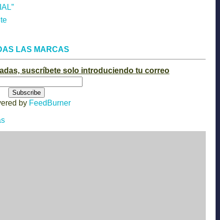
AL”
te
DAS LAS MARCAS
radas, suscríbete solo introduciendo tu correo
vered by
FeedBurner
as