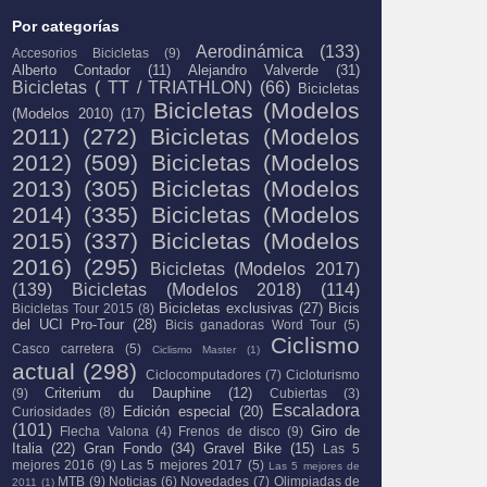
Por categorías
Aerodinámica
(133)
Accesorios Bicicletas
(9)
Alberto Contador
(11)
Alejandro Valverde
(31)
Bicicletas ( TT / TRIATHLON)
(66)
Bicicletas
Bicicletas (Modelos
(Modelos 2010)
(17)
2011)
(272)
Bicicletas (Modelos
2012)
(509)
Bicicletas (Modelos
2013)
(305)
Bicicletas (Modelos
2014)
(335)
Bicicletas (Modelos
2015)
(337)
Bicicletas (Modelos
2016)
(295)
Bicicletas (Modelos 2017)
(139)
Bicicletas (Modelos 2018)
(114)
Bicicletas exclusivas
(27)
Bicis
Bicicletas Tour 2015
(8)
del UCI Pro-Tour
(28)
Bicis ganadoras Word Tour
(5)
Ciclismo
Casco carretera
(5)
Ciclismo Master
(1)
actual
(298)
Ciclocomputadores
(7)
Cicloturismo
Criterium du Dauphine
(12)
(9)
Cubiertas
(3)
Escaladora
Edición especial
(20)
Curiosidades
(8)
(101)
Giro de
Flecha Valona
(4)
Frenos de disco
(9)
Italia
(22)
Gran Fondo
(34)
Gravel Bike
(15)
Las 5
mejores 2016
(9)
Las 5 mejores 2017
(5)
Las 5 mejores de
MTB
(9)
Noticias
(6)
Novedades
(7)
Olimpiadas de
2011
(1)