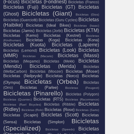
(Focus)
Bicicletas (Fondriest)
Bicicletas (Franco)
Bicicletas (Fuji)
Bicicletas (GT)
Bicicletas
Bicicletas (Giant)
(Ghost)
Bicicletas (Gios)
Bicicletas
Bicicletas (Guerciotti)
Bicicletas (Guru Cycles)
(Haibike)
Bicicletas (Ideal Bikes)
Bicicletas (Isaac)
Bicicletas (KTM)
Bicicletas (Jamis)
Bicicletas (Jorbi)
Bicicletas (Kemo)
Bicicletas (Kestrel)
Bicicletas
Bicicletas (Koga)
Bicicletas (Kona)
(Kindhuman)
Bicicletas (Kuota)
Bicicletas (Lapierre)
Bicicletas (Look)
Bicicletas
Bicicletas (Lemond)
(MMR)
Bicicletas (Massi)
Bicicletas (Macario)
Bicicletas
Bicicletas (Megamo)
Bicicletas (Mekk)
(Mendiz)
Bicicletas (Merida)
Bicicletas
Bicicletas (Moser)
(MettaCarbon)
Bicicletas (Moozer)
Bicicletas (Neilpryde)
Bicicletas (Norco)
Bicicletas
Bicicletas (Orbea)
(Olympia)
Bicicletas
Bicicletas (Parlee)
(Orro)
Bicicletas (Peugeot)
Bicicletas (Pinarello)
Bicicletas (Polygon)
Bicicletas (RTS)
Bicicletas (Quantec)
Bicicletas (Racormance)
Bicicletas
Bicicletas (Ribble)
Bicicletas (Rael Bicycles)
(Ridley)
Bicicletas (Rose)
Bicicletas (Rolo)
Bicicletas (Sarto)
Bicicletas (Scott)
Bicicletas (Scapin)
Bicicletas
Bicicletas
(Sensa)
Bicicletas (Simplon)
(Specialized)
Bicicletas
Bicicletas (Speedx)