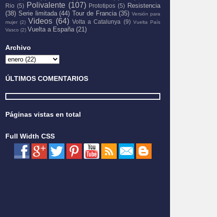
Polivalente
(107)
Resistencia
Rio
(5)
Prototipos
(5)
(38)
Serie limitada
(44)
Tour de Francia
(35)
Versión para
Videos
(64)
Volta a Catalunya
(9)
mujer
(2)
Vuelta País
Vuelta a España
(21)
Vasco
(2)
Archivo
ÚLTIMOS COMENTARIOS
Páginas vistas en total
Full Width CSS