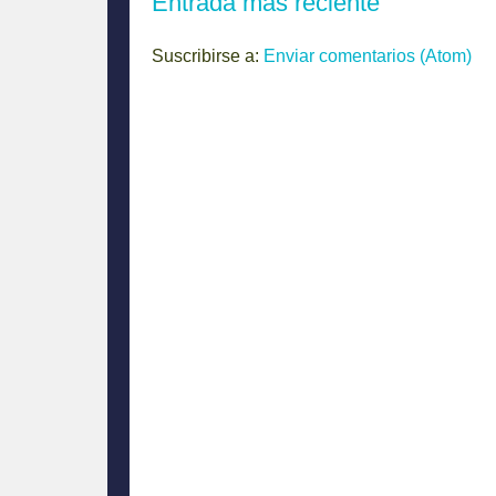
Entrada más reciente
Suscribirse a:
Enviar comentarios (Atom)
El debate
Home PageNav Display