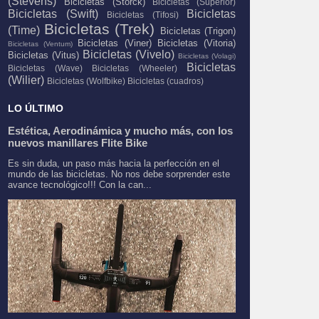
(Stevens)
Bicicletas (Storck)
Bicicletas (Superior)
Bicicletas (Swift)
Bicicletas
Bicicletas (Tifosi)
Bicicletas (Trek)
(Time)
Bicicletas (Trigon)
Bicicletas (Viner)
Bicicletas (Vitoria)
Bicicletas (Ventum)
Bicicletas (Vivelo)
Bicicletas (Vitus)
Bicicletas (Volagi)
Bicicletas
Bicicletas (Wave)
Bicicletas (Wheeler)
(Wilier)
Bicicletas (Wolfbike)
Bicicletas (cuadros)
LO ÚLTIMO
Estética, Aerodinámica y mucho más, con los
nuevos manillares Flite Bike
Es sin duda, un paso más hacia la perfección en el
mundo de las bicicletas. No nos debe sorprender este
avance tecnológico!!! Con la can...