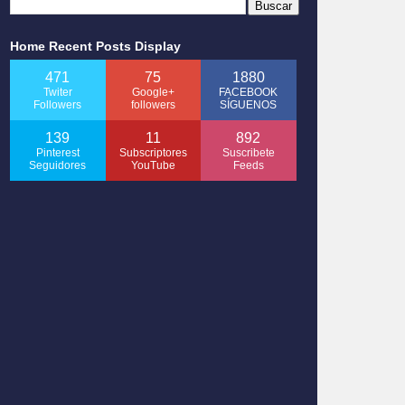
Home Recent Posts Display
471
75
1880
Twiter
Google+
FACEBOOK
Followers
followers
SÍGUENOS
139
11
892
Pinterest
Subscriptores
Suscribete
Seguidores
YouTube
Feeds