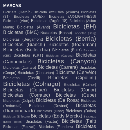
MARCAS
Bicicleta (Heroín)
Bicicleta exclusiva (Axalko)
Bicicletas
(3T)
Bicicletas (APEX)
Bicicletas (AX-LIGHTNESS)
Bicicletas (Argón 18)
Bicicletas (Alan)
Bicicletas (Aston
Bicicletas (BH)
Bicicletas (Avanti)
Martin)
Bicicletas (BMC)
Bicicletas (Basso)
Bicicletas (Berg)
Bicicletas (Berria)
Bicicletas (Bergamont)
Bicicletas (Bianchi)
Bicicletas (Boardman)
Bicicletas (Bottecchia)
Bicicletas (Bulls)
Bicicletas
Bicicletas
Bicicletas (CKT)
(CBK)
Bicicletas (Cadenz)
Bicicletas (Canyon)
(Cannondale)
Bicicletas (Carrera)
Bicicletas (Carraro)
Bicicletas
Bicicletas (Cervélo)
(Ceepo)
Bicicletas (Centurion)
Bicicletas (Cipollini)
Bicicletas (Cinelli)
Bicicletas (Colnago)
Bicicletas (Colner)
Bicicletas (Coluer)
Bicicletas (Conor)
Bicicletas (Corratec)
Bicicletas (Cube)
Bicicletas (De Rosa)
Bicicletas (Culprit)
Bicicletas
Bicicletas
Bicicletas (Devinci)
(Dedacciai)
(Diamondback)
Bicicletas (Dolan)
Bicicletas (Ditec)
Bicicletas (Eddy Merckx)
Bicicletas (E-Totem)
Bicicletas
Bicicletas (Felt)
Bicicletas (Factor)
(Estro Bikes)
Bicicletas
Bicicletas (Fezzari)
Bicicletas (Flanders)