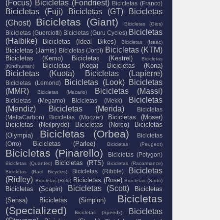
(Focus)
Bicicletas (Fondriest)
Bicicletas (Franco)
Bicicletas (Fuji)
Bicicletas (GT)
Bicicletas
Bicicletas (Giant)
(Ghost)
Bicicletas (Gios)
Bicicletas
Bicicletas (Guerciotti)
Bicicletas (Guru Cycles)
(Haibike)
Bicicletas (Ideal Bikes)
Bicicletas (Isaac)
Bicicletas (KTM)
Bicicletas (Jamis)
Bicicletas (Jorbi)
Bicicletas (Kemo)
Bicicletas (Kestrel)
Bicicletas
Bicicletas (Koga)
Bicicletas (Kona)
(Kindhuman)
Bicicletas (Kuota)
Bicicletas (Lapierre)
Bicicletas (Look)
Bicicletas
Bicicletas (Lemond)
(MMR)
Bicicletas (Massi)
Bicicletas (Macario)
Bicicletas
Bicicletas (Megamo)
Bicicletas (Mekk)
(Mendiz)
Bicicletas (Merida)
Bicicletas
Bicicletas (Moser)
(MettaCarbon)
Bicicletas (Moozer)
Bicicletas (Neilpryde)
Bicicletas (Norco)
Bicicletas
Bicicletas (Orbea)
(Olympia)
Bicicletas
Bicicletas (Parlee)
(Orro)
Bicicletas (Peugeot)
Bicicletas (Pinarello)
Bicicletas (Polygon)
Bicicletas (RTS)
Bicicletas (Quantec)
Bicicletas (Racormance)
Bicicletas
Bicicletas (Ribble)
Bicicletas (Rael Bicycles)
(Ridley)
Bicicletas (Rose)
Bicicletas (Rolo)
Bicicletas (Sarto)
Bicicletas (Scott)
Bicicletas (Scapin)
Bicicletas
Bicicletas
(Sensa)
Bicicletas (Simplon)
(Specialized)
Bicicletas
Bicicletas (Speedx)