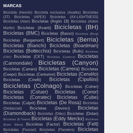
MARCAS
Bicicleta (Heroín)
Bicicleta exclusiva (Axalko)
Bicicletas
(3T)
Bicicletas (APEX)
Bicicletas (AX-LIGHTNESS)
Bicicletas (Argón 18)
Bicicletas (Alan)
Bicicletas (Aston
Bicicletas (BH)
Bicicletas (Avanti)
Martin)
Bicicletas (BMC)
Bicicletas (Basso)
Bicicletas (Berg)
Bicicletas (Berria)
Bicicletas (Bergamont)
Bicicletas (Bianchi)
Bicicletas (Boardman)
Bicicletas (Bottecchia)
Bicicletas (Bulls)
Bicicletas
Bicicletas
Bicicletas (CKT)
(CBK)
Bicicletas (Cadenz)
Bicicletas (Canyon)
(Cannondale)
Bicicletas (Carrera)
Bicicletas (Carraro)
Bicicletas
Bicicletas (Cervélo)
(Ceepo)
Bicicletas (Centurion)
Bicicletas (Cipollini)
Bicicletas (Cinelli)
Bicicletas (Colnago)
Bicicletas (Colner)
Bicicletas (Coluer)
Bicicletas (Conor)
Bicicletas (Corratec)
Bicicletas (Cube)
Bicicletas (De Rosa)
Bicicletas (Culprit)
Bicicletas
Bicicletas
Bicicletas (Devinci)
(Dedacciai)
(Diamondback)
Bicicletas (Dolan)
Bicicletas (Ditec)
Bicicletas (Eddy Merckx)
Bicicletas (E-Totem)
Bicicletas
Bicicletas (Felt)
Bicicletas (Factor)
(Estro Bikes)
Bicicletas
Bicicletas (Fezzari)
Bicicletas (Flanders)