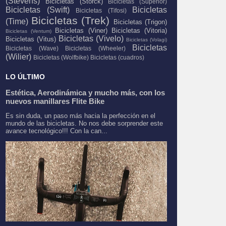
(Stevens)
Bicicletas (Storck)
Bicicletas (Superior)
Bicicletas (Swift)
Bicicletas
Bicicletas (Tifosi)
Bicicletas (Trek)
(Time)
Bicicletas (Trigon)
Bicicletas (Viner)
Bicicletas (Vitoria)
Bicicletas (Ventum)
Bicicletas (Vivelo)
Bicicletas (Vitus)
Bicicletas (Volagi)
Bicicletas
Bicicletas (Wave)
Bicicletas (Wheeler)
(Wilier)
Bicicletas (Wolfbike)
Bicicletas (cuadros)
LO ÚLTIMO
Estética, Aerodinámica y mucho más, con los
nuevos manillares Flite Bike
Es sin duda, un paso más hacia la perfección en el
mundo de las bicicletas. No nos debe sorprender este
avance tecnológico!!! Con la can...