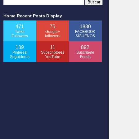
Home Recent Posts Display
471
75
1880
Twiter
Google+
FACEBOOK
Followers
followers
SÍGUENOS
139
11
892
Pinterest
Subscriptores
Suscribete
Seguidores
YouTube
Feeds