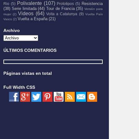
Polivalente
(107)
Resistencia
Rio
(5)
Prototipos
(5)
(38)
Serie limitada
(44)
Tour de Francia
(35)
Versión para
Videos
(64)
Volta a Catalunya
(9)
mujer
(2)
Vuelta País
Vuelta a España
(21)
Vasco
(2)
Archivo
ÚLTIMOS COMENTARIOS
Páginas vistas en total
Full Width CSS