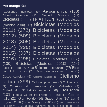
Por categorías
Aerodinámica
(133)
Accesorios Bicicletas
(9)
Alberto Contador
(11)
Alejandro Valverde
(31)
Bicicletas ( TT / TRIATHLON)
(66)
Bicicletas
Bicicletas (Modelos
(Modelos 2010)
(17)
2011)
(272)
Bicicletas (Modelos
2012)
(509)
Bicicletas (Modelos
2013)
(305)
Bicicletas (Modelos
2014)
(335)
Bicicletas (Modelos
2015)
(337)
Bicicletas (Modelos
2016)
(295)
Bicicletas (Modelos 2017)
(139)
Bicicletas (Modelos 2018)
(114)
Bicicletas exclusivas
(27)
Bicis
Bicicletas Tour 2015
(8)
del UCI Pro-Tour
(28)
Bicis ganadoras Word Tour
(5)
Ciclismo
Casco carretera
(5)
Ciclismo Master
(1)
actual
(298)
Ciclocomputadores
(7)
Cicloturismo
Criterium du Dauphine
(12)
(9)
Cubiertas
(3)
Escaladora
Edición especial
(20)
Curiosidades
(8)
(101)
Giro de
Flecha Valona
(4)
Frenos de disco
(9)
Italia
(22)
Gran Fondo
(34)
Gravel Bike
(15)
Las 5
mejores 2016
(9)
Las 5 mejores 2017
(5)
Las 5 mejores de
MTB
(9)
Noticias
(6)
Novedades
(7)
Olimpiadas de
2011
(1)