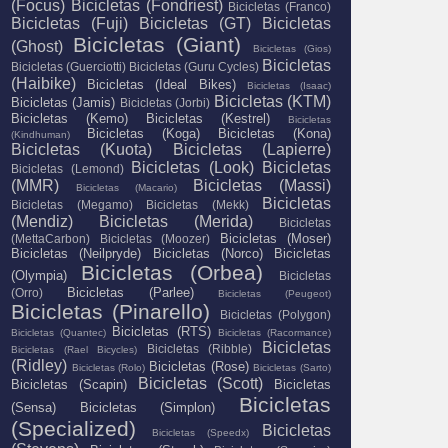
(Focus)
Bicicletas (Fondriest)
Bicicletas (Franco)
Bicicletas (Fuji)
Bicicletas (GT)
Bicicletas
Bicicletas (Giant)
(Ghost)
Bicicletas (Gios)
Bicicletas
Bicicletas (Guerciotti)
Bicicletas (Guru Cycles)
(Haibike)
Bicicletas (Ideal Bikes)
Bicicletas (Isaac)
Bicicletas (KTM)
Bicicletas (Jamis)
Bicicletas (Jorbi)
Bicicletas (Kemo)
Bicicletas (Kestrel)
Bicicletas
Bicicletas (Koga)
Bicicletas (Kona)
(Kindhuman)
Bicicletas (Kuota)
Bicicletas (Lapierre)
Bicicletas (Look)
Bicicletas
Bicicletas (Lemond)
(MMR)
Bicicletas (Massi)
Bicicletas (Macario)
Bicicletas
Bicicletas (Megamo)
Bicicletas (Mekk)
(Mendiz)
Bicicletas (Merida)
Bicicletas
Bicicletas (Moser)
(MettaCarbon)
Bicicletas (Moozer)
Bicicletas (Neilpryde)
Bicicletas (Norco)
Bicicletas
Bicicletas (Orbea)
(Olympia)
Bicicletas
Bicicletas (Parlee)
(Orro)
Bicicletas (Peugeot)
Bicicletas (Pinarello)
Bicicletas (Polygon)
Bicicletas (RTS)
Bicicletas (Quantec)
Bicicletas (Racormance)
Bicicletas
Bicicletas (Ribble)
Bicicletas (Rael Bicycles)
(Ridley)
Bicicletas (Rose)
Bicicletas (Rolo)
Bicicletas (Sarto)
Bicicletas (Scott)
Bicicletas (Scapin)
Bicicletas
Bicicletas
(Sensa)
Bicicletas (Simplon)
(Specialized)
Bicicletas
Bicicletas (Speedx)