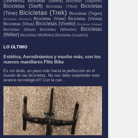
(Stevens)
Bicicletas (Storck)
Bicicletas (Superior)
Bicicletas (Swift)
Bicicletas
Bicicletas (Tifosi)
Bicicletas (Trek)
(Time)
Bicicletas (Trigon)
Bicicletas (Viner)
Bicicletas (Vitoria)
Bicicletas (Ventum)
Bicicletas (Vivelo)
Bicicletas (Vitus)
Bicicletas (Volagi)
Bicicletas
Bicicletas (Wave)
Bicicletas (Wheeler)
(Wilier)
Bicicletas (Wolfbike)
Bicicletas (cuadros)
LO ÚLTIMO
Estética, Aerodinámica y mucho más, con los
nuevos manillares Flite Bike
Es sin duda, un paso más hacia la perfección en el
mundo de las bicicletas. No nos debe sorprender este
avance tecnológico!!! Con la can...