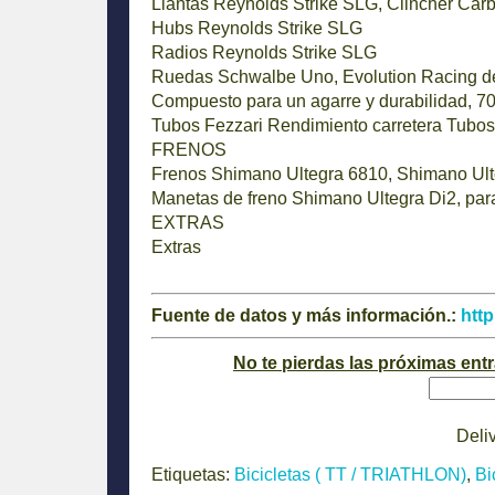
Llantas
Reynolds Strike SLG, Clincher Car
Hubs
Reynolds Strike SLG
Radios
Reynolds Strike SLG
Ruedas
Schwalbe Uno, Evolution Racing de
Compuesto para un agarre y durabilidad, 70
Tubos
Fezzari Rendimiento carretera Tubos
FRENOS
Frenos
Shimano Ultegra 6810, Shimano Ul
Manetas de freno
Shimano Ultegra Di2, para 
EXTRAS
Extras
Fuente de datos y más información.:
http
No te pierdas las próximas ent
Deli
Etiquetas:
Bicicletas ( TT / TRIATHLON)
,
Bi