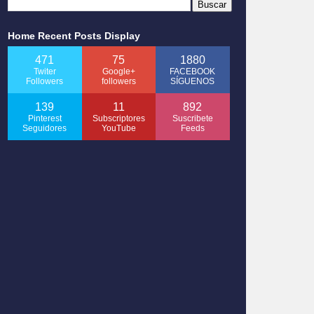
Home Recent Posts Display
471
75
1880
Twiter
Google+
FACEBOOK
Followers
followers
SÍGUENOS
139
11
892
Pinterest
Subscriptores
Suscribete
Seguidores
YouTube
Feeds