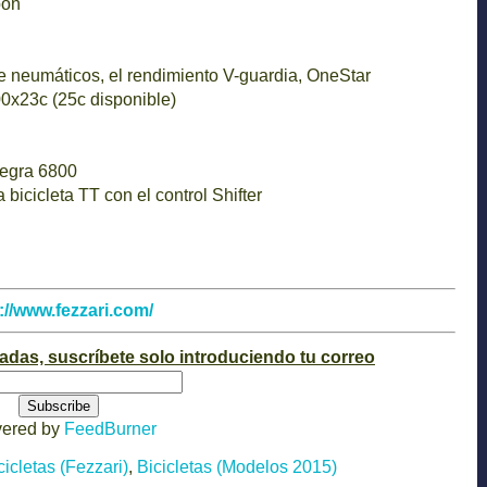
bon
 neumáticos, el rendimiento V-guardia, OneStar
0x23c (25c disponible)
tegra 6800
bicicleta TT con el control Shifter
://www.fezzari.com/
radas, suscríbete solo introduciendo tu correo
vered by
FeedBurner
cicletas (Fezzari)
,
Bicicletas (Modelos 2015)