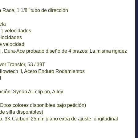
 Race, 1 1/8 "tubo de dirección
eta
11 velocidades
elocidades
e velocidad
I, Dura-Ace probado diseño de 4 brazos: La misma rigidez
r Transfer, 53 / 39T
llowtech II, Acero Enduro Rodamientos
l
ión: Synop AL clip-on, Alloy
(Otros colores disponibles bajo petición)
 silla disponibles)
, 3K Carbon, 25mm plano extra de ajuste longitudinal