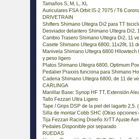
Tamaños
S, M, L, XL
Auriculares
FSA Orbit IS-2 7075 / T6 Corona
DRIVETRAIN
Shifters
Shimano Ultegra Di2 para TT bicicl
Desviador delantero
Shimano Ultegra Di2, 
Cambio Trasero
Shimano Ultegra Di2, 11 v
Casete
Shimano Ultegra 6800, 11x28t, 11 d
Manivela
Shimano Ultegra 6800 Hllowtech I
y peso ligero
Platos
Shimano Ultegra 6800, Optimum Powe
Pedalier
Praxxis funciona para Shimano Ho
Cadena
Shimano Ultegra 6800, de 11 de ve
CARLINGA
Manillar
Base: Synop HF TT, Extensión Aleac
Tallo
Fezzari Ultra Ligero
Tape / Grips
DSP de la piel del lagarto 2,5. 
Silla de montar
Cobb SHC (Otras opciones de
Tija
Fezzari Racing Diseño XrTT Ajuste Aero
Pedales
Disponible por separado
RUEDAS