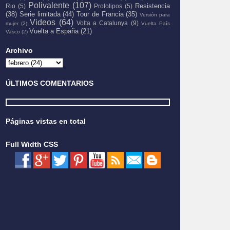
Polivalente
(107)
Resistencia
Rio
(5)
Prototipos
(5)
(38)
Serie limitada
(44)
Tour de Francia
(35)
Versión para
Videos
(64)
Volta a Catalunya
(9)
mujer
(2)
Vuelta País
Vuelta a España
(21)
Vasco
(2)
Archivo
ÚLTIMOS COMENTARIOS
Páginas vistas en total
Full Width CSS