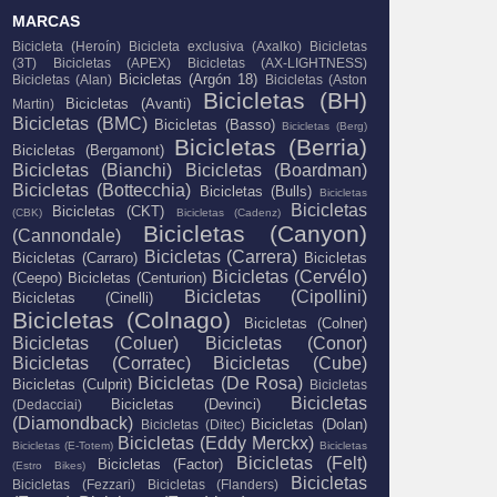
MARCAS
Bicicleta (Heroín)
Bicicleta exclusiva (Axalko)
Bicicletas
(3T)
Bicicletas (APEX)
Bicicletas (AX-LIGHTNESS)
Bicicletas (Argón 18)
Bicicletas (Alan)
Bicicletas (Aston
Bicicletas (BH)
Bicicletas (Avanti)
Martin)
Bicicletas (BMC)
Bicicletas (Basso)
Bicicletas (Berg)
Bicicletas (Berria)
Bicicletas (Bergamont)
Bicicletas (Bianchi)
Bicicletas (Boardman)
Bicicletas (Bottecchia)
Bicicletas (Bulls)
Bicicletas
Bicicletas
Bicicletas (CKT)
(CBK)
Bicicletas (Cadenz)
Bicicletas (Canyon)
(Cannondale)
Bicicletas (Carrera)
Bicicletas (Carraro)
Bicicletas
Bicicletas (Cervélo)
(Ceepo)
Bicicletas (Centurion)
Bicicletas (Cipollini)
Bicicletas (Cinelli)
Bicicletas (Colnago)
Bicicletas (Colner)
Bicicletas (Coluer)
Bicicletas (Conor)
Bicicletas (Corratec)
Bicicletas (Cube)
Bicicletas (De Rosa)
Bicicletas (Culprit)
Bicicletas
Bicicletas
Bicicletas (Devinci)
(Dedacciai)
(Diamondback)
Bicicletas (Dolan)
Bicicletas (Ditec)
Bicicletas (Eddy Merckx)
Bicicletas (E-Totem)
Bicicletas
Bicicletas (Felt)
Bicicletas (Factor)
(Estro Bikes)
Bicicletas
Bicicletas (Fezzari)
Bicicletas (Flanders)