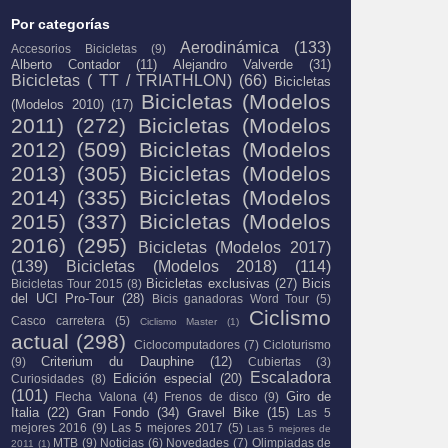
Por categorías
Aerodinámica
(133)
Accesorios Bicicletas
(9)
Alberto Contador
(11)
Alejandro Valverde
(31)
Bicicletas ( TT / TRIATHLON)
(66)
Bicicletas
Bicicletas (Modelos
(Modelos 2010)
(17)
2011)
(272)
Bicicletas (Modelos
2012)
(509)
Bicicletas (Modelos
2013)
(305)
Bicicletas (Modelos
2014)
(335)
Bicicletas (Modelos
2015)
(337)
Bicicletas (Modelos
2016)
(295)
Bicicletas (Modelos 2017)
(139)
Bicicletas (Modelos 2018)
(114)
Bicicletas exclusivas
(27)
Bicis
Bicicletas Tour 2015
(8)
del UCI Pro-Tour
(28)
Bicis ganadoras Word Tour
(5)
Ciclismo
Casco carretera
(5)
Ciclismo Master
(1)
actual
(298)
Ciclocomputadores
(7)
Cicloturismo
Criterium du Dauphine
(12)
(9)
Cubiertas
(3)
Escaladora
Edición especial
(20)
Curiosidades
(8)
(101)
Giro de
Flecha Valona
(4)
Frenos de disco
(9)
Italia
(22)
Gran Fondo
(34)
Gravel Bike
(15)
Las 5
mejores 2016
(9)
Las 5 mejores 2017
(5)
Las 5 mejores de
MTB
(9)
Noticias
(6)
Novedades
(7)
Olimpiadas de
2011
(1)