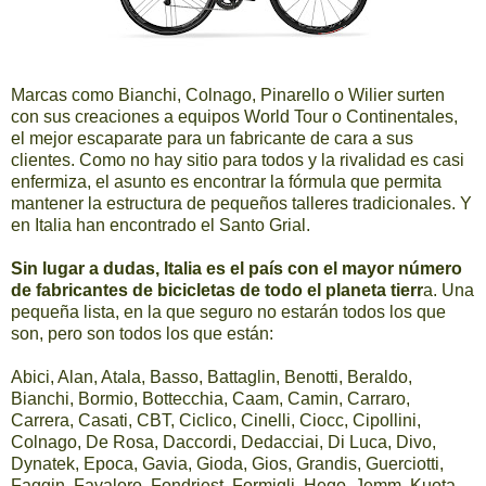
Marcas como Bianchi, Colnago, Pinarello o Wilier surten
con sus creaciones a equipos World Tour o Continentales,
el mejor escaparate para un fabricante de cara a sus
clientes. Como no hay sitio para todos y la rivalidad es casi
enfermiza, el asunto es encontrar la fórmula que permita
mantener la estructura de pequeños talleres tradicionales. Y
en Italia han encontrado el Santo Grial.
Sin lugar a dudas, Italia es el país con el mayor número
de fabricantes de bicicletas de todo el planeta tierr
a. Una
pequeña lista, en la que seguro no estarán todos los que
son, pero son todos los que están:
Abici, Alan, Atala, Basso, Battaglin, Benotti, Beraldo,
Bianchi, Bormio, Bottecchia, Caam, Camin, Carraro,
Carrera, Casati, CBT, Ciclico, Cinelli, Ciocc, Cipollini,
Colnago, De Rosa, Daccordi, Dedacciai, Di Luca, Divo,
Dynatek, Epoca, Gavia, Gioda, Gios, Grandis, Guerciotti,
Faggin, Favaloro, Fondriest, Formigli, Hego, Jemm, Kuota,