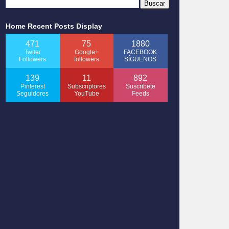
Home Recent Posts Display
471
75
1880
Twiter
Google+
FACEBOOK
Followers
followers
SÍGUENOS
139
11
892
Pinterest
Subscriptores
Suscribete
Seguidores
YouTube
Feeds