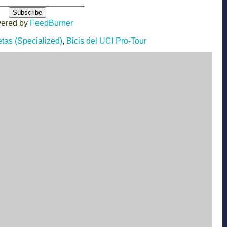
vered by
FeedBurner
etas (Specialized)
,
Bicis del UCI Pro-Tour