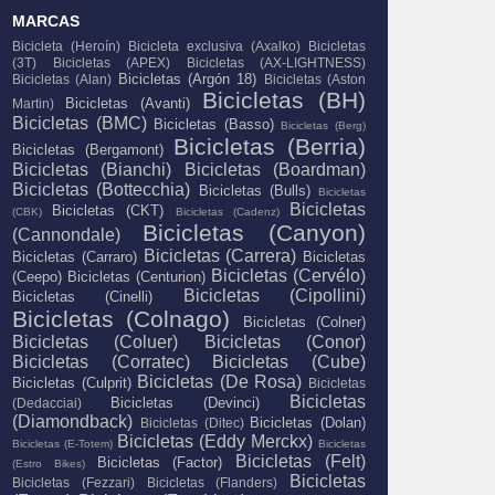
MARCAS
Bicicleta (Heroín)
Bicicleta exclusiva (Axalko)
Bicicletas
(3T)
Bicicletas (APEX)
Bicicletas (AX-LIGHTNESS)
Bicicletas (Argón 18)
Bicicletas (Alan)
Bicicletas (Aston
Bicicletas (BH)
Bicicletas (Avanti)
Martin)
Bicicletas (BMC)
Bicicletas (Basso)
Bicicletas (Berg)
Bicicletas (Berria)
Bicicletas (Bergamont)
Bicicletas (Bianchi)
Bicicletas (Boardman)
Bicicletas (Bottecchia)
Bicicletas (Bulls)
Bicicletas
Bicicletas
Bicicletas (CKT)
(CBK)
Bicicletas (Cadenz)
Bicicletas (Canyon)
(Cannondale)
Bicicletas (Carrera)
Bicicletas (Carraro)
Bicicletas
Bicicletas (Cervélo)
(Ceepo)
Bicicletas (Centurion)
Bicicletas (Cipollini)
Bicicletas (Cinelli)
Bicicletas (Colnago)
Bicicletas (Colner)
Bicicletas (Coluer)
Bicicletas (Conor)
Bicicletas (Corratec)
Bicicletas (Cube)
Bicicletas (De Rosa)
Bicicletas (Culprit)
Bicicletas
Bicicletas
Bicicletas (Devinci)
(Dedacciai)
(Diamondback)
Bicicletas (Dolan)
Bicicletas (Ditec)
Bicicletas (Eddy Merckx)
Bicicletas (E-Totem)
Bicicletas
Bicicletas (Felt)
Bicicletas (Factor)
(Estro Bikes)
Bicicletas
Bicicletas (Fezzari)
Bicicletas (Flanders)