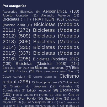
Por categorías
Aerodinámica
(133)
Accesorios Bicicletas
(9)
Alberto Contador
(11)
Alejandro Valverde
(31)
Bicicletas ( TT / TRIATHLON)
(66)
Bicicletas
Bicicletas (Modelos
(Modelos 2010)
(17)
2011)
(272)
Bicicletas (Modelos
2012)
(509)
Bicicletas (Modelos
2013)
(305)
Bicicletas (Modelos
2014)
(335)
Bicicletas (Modelos
2015)
(337)
Bicicletas (Modelos
2016)
(295)
Bicicletas (Modelos 2017)
(139)
Bicicletas (Modelos 2018)
(114)
Bicicletas exclusivas
(27)
Bicis
Bicicletas Tour 2015
(8)
del UCI Pro-Tour
(28)
Bicis ganadoras Word Tour
(5)
Ciclismo
Casco carretera
(5)
Ciclismo Master
(1)
actual
(298)
Ciclocomputadores
(7)
Cicloturismo
Criterium du Dauphine
(12)
(9)
Cubiertas
(3)
Escaladora
Edición especial
(20)
Curiosidades
(8)
(101)
Giro de
Flecha Valona
(4)
Frenos de disco
(9)
Italia
(22)
Gran Fondo
(34)
Gravel Bike
(15)
Las 5
mejores 2016
(9)
Las 5 mejores 2017
(5)
Las 5 mejores de
MTB
(9)
Noticias
(6)
Novedades
(7)
Olimpiadas de
2011
(1)