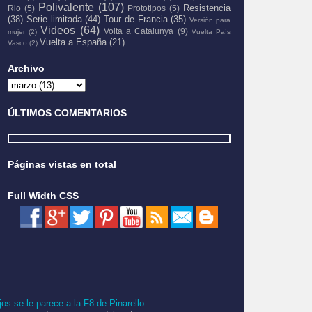
Polivalente
(107)
Resistencia
Rio
(5)
Prototipos
(5)
(38)
Serie limitada
(44)
Tour de Francia
(35)
Versión para
Videos
(64)
Volta a Catalunya
(9)
mujer
(2)
Vuelta País
Vuelta a España
(21)
Vasco
(2)
Archivo
ÚLTIMOS COMENTARIOS
Páginas vistas en total
Full Width CSS
jos se le parece a la F8 de Pinarello