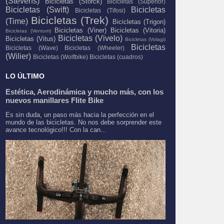
(Stevens)
Bicicletas (Storck)
Bicicletas (Superior)
Bicicletas (Swift)
Bicicletas
Bicicletas (Tifosi)
Bicicletas (Trek)
(Time)
Bicicletas (Trigon)
Bicicletas (Viner)
Bicicletas (Vitoria)
Bicicletas (Ventum)
Bicicletas (Vivelo)
Bicicletas (Vitus)
Bicicletas (Volagi)
Bicicletas
Bicicletas (Wave)
Bicicletas (Wheeler)
(Wilier)
Bicicletas (Wolfbike)
Bicicletas (cuadros)
LO ÚLTIMO
Estética, Aerodinámica y mucho más, con los
nuevos manillares Flite Bike
Es sin duda, un paso más hacia la perfección en el
mundo de las bicicletas. No nos debe sorprender este
avance tecnológico!!! Con la can...