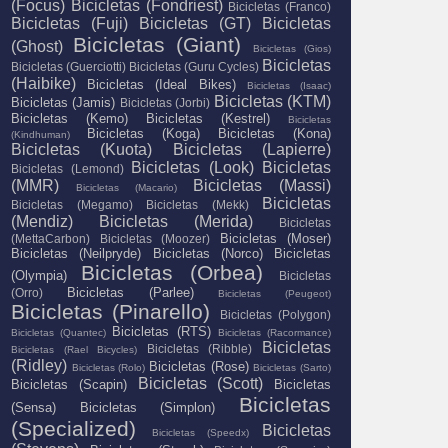
(Focus)
Bicicletas (Fondriest)
Bicicletas (Franco)
Bicicletas (Fuji)
Bicicletas (GT)
Bicicletas
Bicicletas (Giant)
(Ghost)
Bicicletas (Gios)
Bicicletas
Bicicletas (Guerciotti)
Bicicletas (Guru Cycles)
(Haibike)
Bicicletas (Ideal Bikes)
Bicicletas (Isaac)
Bicicletas (KTM)
Bicicletas (Jamis)
Bicicletas (Jorbi)
Bicicletas (Kemo)
Bicicletas (Kestrel)
Bicicletas
Bicicletas (Koga)
Bicicletas (Kona)
(Kindhuman)
Bicicletas (Kuota)
Bicicletas (Lapierre)
Bicicletas (Look)
Bicicletas
Bicicletas (Lemond)
(MMR)
Bicicletas (Massi)
Bicicletas (Macario)
Bicicletas
Bicicletas (Megamo)
Bicicletas (Mekk)
(Mendiz)
Bicicletas (Merida)
Bicicletas
Bicicletas (Moser)
(MettaCarbon)
Bicicletas (Moozer)
Bicicletas (Neilpryde)
Bicicletas (Norco)
Bicicletas
Bicicletas (Orbea)
(Olympia)
Bicicletas
Bicicletas (Parlee)
(Orro)
Bicicletas (Peugeot)
Bicicletas (Pinarello)
Bicicletas (Polygon)
Bicicletas (RTS)
Bicicletas (Quantec)
Bicicletas (Racormance)
Bicicletas
Bicicletas (Ribble)
Bicicletas (Rael Bicycles)
(Ridley)
Bicicletas (Rose)
Bicicletas (Rolo)
Bicicletas (Sarto)
Bicicletas (Scott)
Bicicletas (Scapin)
Bicicletas
Bicicletas
(Sensa)
Bicicletas (Simplon)
(Specialized)
Bicicletas
Bicicletas (Speedx)